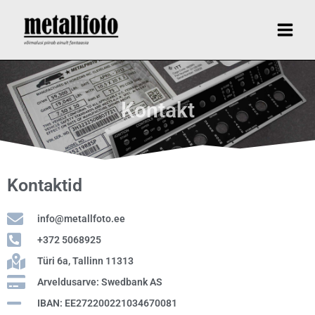
Skip
Main
to
Menu
content
Kontakt
Kontaktid
info@metallfoto.ee
+372 5068925
Türi 6a, Tallinn 11313
Arveldusarve: Swedbank AS
IBAN: EE272200221034670081