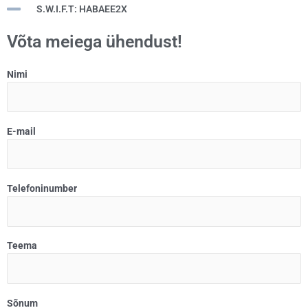
S.W.I.F.T: HABAEE2X
Võta meiega ühendust!
Nimi
E-mail
Telefoninumber
Teema
Sõnum